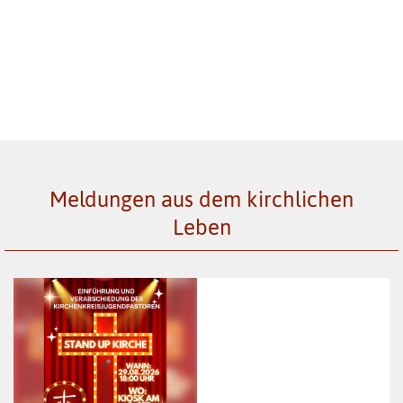
Jauchze, du Tochter Zion! Frohlocke, Israel! Freue dich und
sei fröhlich von ganzem Herzen, du Tochter Jerusalem!
Denn der HERR hat deine Strafe weggenommen.
Zefanja 3,14-15
Meldungen aus dem kirchlichen
Leben