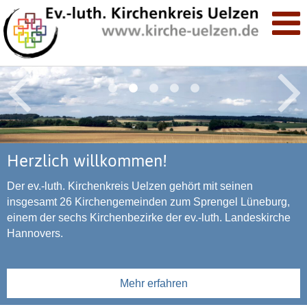
Herzlich willkommen!
Hier gibt es aktuelle Informationen, aber auch geistliche
Neben Nachrichten aus dem Kirchenkreis finden Sie
Impulse, zum Beispiel im „Wort zum Sonntag“ oder im
außerdem Links zu den Internetseiten aller
Der ev.-luth. Kirchenkreis Uelzen gehört mit seinen
täglich wechselnden Kalenderblatt.
Kirchengemeinden, Termine von Gottesdiensten und
insgesamt 26 Kirchengemeinden zum Sprengel Lüneburg,
Veranstaltungen, einen umfangreichen Service-Bereich und
einem der sechs Kirchenbezirke der ev.-luth. Landeskirche
– nicht zu vergessen – einen monatlichen Rundbrief.
Hannovers.
Mehr erfahren
Mehr erfahren
Mehr erfahren
Losung
Freitag, 07. August 2026