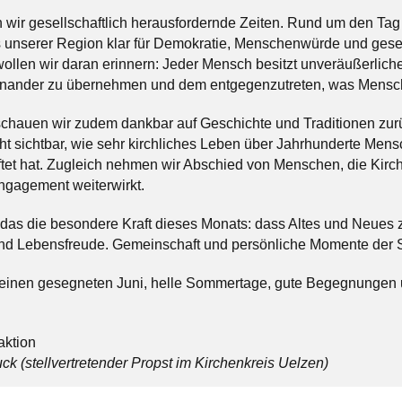
n wir gesellschaftlich herausfordernde Zeiten. Rund um den Ta
s unserer Region klar für Demokratie, Menschenwürde und gesel
ollen wir daran erinnern: Jeder Mensch besitzt unveräußerlich
inander zu übernehmen und dem entgegenzutreten, was Mensch
chauen wir zudem dankbar auf Geschichte und Traditionen zur
t sichtbar, wie sehr kirchliches Leben über Jahrhunderte Mens
ftet hat. Zugleich nehmen wir Abschied von Menschen, die Kir
gagement weiterwirkt.
au das die besondere Kraft dieses Monats: dass Altes und Neu
nd Lebensfreude. Gemeinschaft und persönliche Momente der St
einen gesegneten Juni, helle Sommertage, gute Begegnungen 
aktion
k (stellvertretender Propst im Kirchenkreis Uelzen)