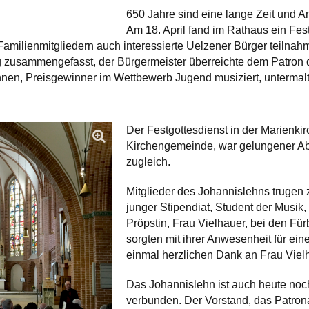
650 Jahre sind eine lange Zeit und A
Am 18. April fand im Rathaus ein Fes
Familienmitgliedern auch interessierte Uelzener Bürger teilna
ag zusammengefasst, der Bürgermeister überreichte dem Patron
innen, Preisgewinner im Wettbewerb Jugend musiziert, untermal
Der Festgottesdienst in der Marienki
Kirchengemeinde, war gelungener A
zugleich.
Mitglieder des Johannislehns trugen 
junger Stipendiat, Student der Musik, 
Pröpstin, Frau Vielhauer, bei den Für
sorgten mit ihrer Anwesenheit für eine
einmal herzlichen Dank an Frau Viel
Das Johannislehn ist auch heute noc
verbunden. Der Vorstand, das Patronat