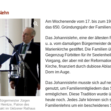
slehn
Am Wochenende vom 17. bis zum 19. A
das 650. Gründungsjahr der Familiens
Das Johannislehn, eine der ältesten 
u. a. vom damaligen Bürgermeister d
Marienkirche gestiftet. Die Familien
Gegenzug Fürbitten für ihr Seelenheil 
Vorgang, der aber mit der Reformation
Kirche, finanziert durch dubiose Abl
Dorn im Auge.
Das Johannislehn musste sich auf neu
genutzt, um Familienmitgliedern das S
ermöglichen. Diese Tradition wurde ü
heute noch. Jedes Jahr können sich s
Bürgermeister Jürgen
 Heintze, Patron des
Familienlehns um ein bescheidenes
akt im Uelzener Rathaus