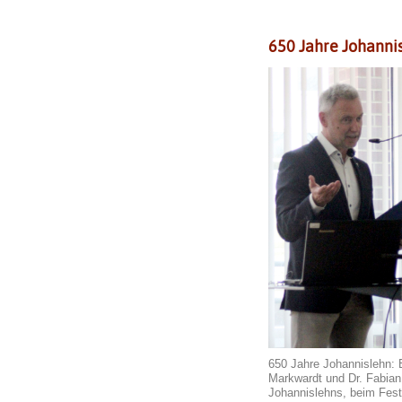
650 Jahre Johanni
650 Jahre Johannislehn: 
Markwardt und Dr. Fabian
Johannislehns, beim Fest