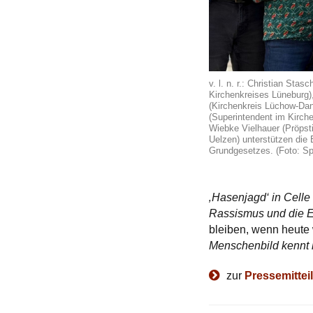
v. l. n. r.: Christian Stas
Kirchenkreises Lüneburg
(Kirchenkreis Lüchow-Dan
(Superintendent im Kirch
Wiebke Vielhauer (Pröpst
Uelzen) unterstützen die
Grundgesetzes. (Foto: Sp
‚Hasenjagd‘ in Cell
Rassismus und die E
bleiben, wenn heute
Menschenbild kennt k
zur
Pressemitte