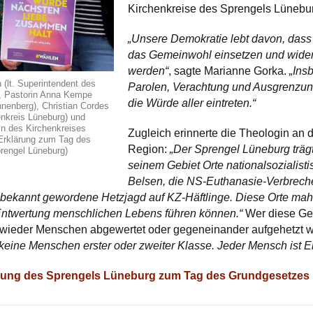
Kirchenkreise des Sprengels Lüneburg
„Unsere Demokratie lebt davon, das
das Gemeinwohl einsetzen und wide
werden“
, sagte Marianne Gorka.
„Ins
ch (lt. Superintendent des
Parolen, Verachtung und Ausgrenzung
), Pastorin Anna Kempe
die Würde aller eintreten.“
nenberg), Christian Cordes
enkreis Lüneburg) und
in des Kirchenkreises
Zugleich erinnerte die Theologin an 
 Erklärung zum Tag des
Region:
„Der Sprengel Lüneburg träg
rengel Lüneburg)
seinem Gebiet Orte nationalsozialist
Belsen, die NS-Euthanasie-Verbreche
e bekannt gewordene Hetzjagd auf KZ-Häftlinge. Diese Orte ma
ntwertung menschlichen Lebens führen können.“
Wer diese Ges
 wieder Menschen abgewertet oder gegeneinander aufgehetzt w
eine Menschen erster oder zweiter Klasse. Jeder Mensch ist Eb
ilung des Sprengels Lüneburg zum Tag des Grundgesetzes