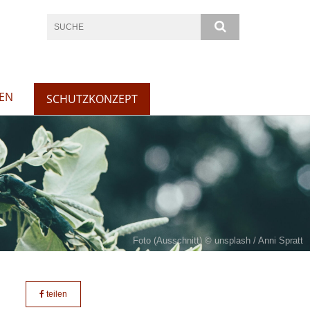
EN
SCHUTZKONZEPT
Foto (Ausschnitt) © unsplash / Anni Spratt
teilen